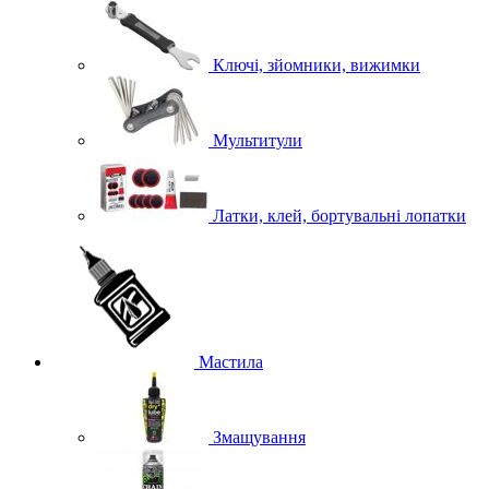
Ключі, зйомники, вижимки
Мультитули
Латки, клей, бортувальні лопатки
Мастила
Змащування