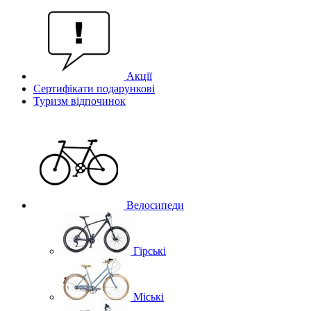
Акції
Сертифікати подарункові
Туризм відпочинок
Велосипеди
Гірські
Міські