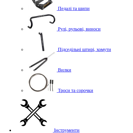
Педалі та шипи
Рулі, рульові, виноси
Підседільні штирі, хомути
Вилки
Троси та сорочки
Інструменти