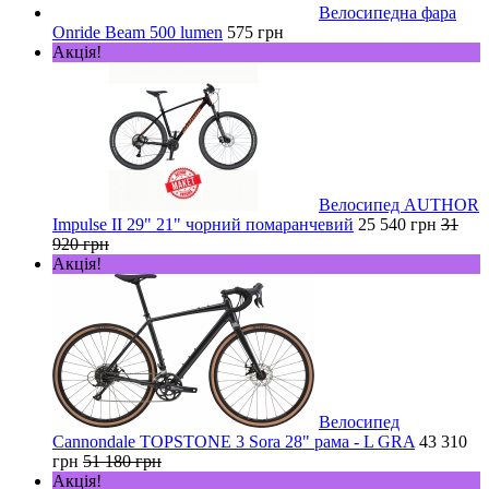
Велосипедна фара
Onride Beam 500 lumen
575 грн
Акція!
Велосипед AUTHOR
Impulse II 29" 21" чорний помаранчевий
25 540 грн
31
920 грн
Акція!
Велосипед
Cannondale TOPSTONE 3 Sora 28" рама - L GRA
43 310
грн
51 180 грн
Акція!