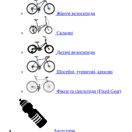
Жіночі велосипеди
Складні
Дитячі велосипеди
Шосейні, турінгові, кросові
Фікси та сінглспіди (Fixed Gear)
Аксесуари