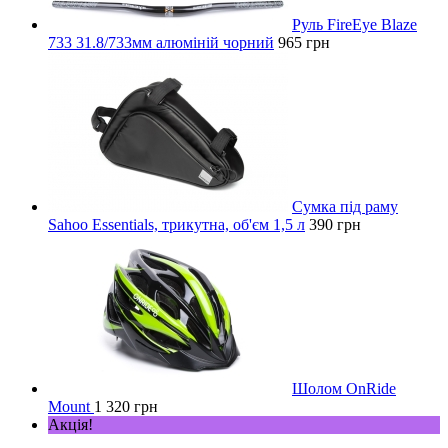
Руль FireEye Blaze
733 31.8/733мм алюміній чорний
965 грн
Сумка під раму
Sahoo Essentials, трикутна, об'єм 1,5 л
390 грн
Шолом OnRide
Mount
1 320 грн
Акція!