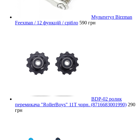
Мультитул Birzman
Feexman / 12 функцій / срібло
590 грн
BDP-02 ролик
перемикача "RollerBoys" 11T чорн. (8716683001990)
290
грн