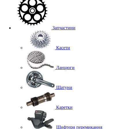
Запчастини
Касети
Ланцюги
Шатуни
Каретки
Шифтери перемикання