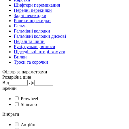
Шифтери перемикання
Передні перекидки
Задні перекидки
Ролики перекидки
Гальма
Гальмівні колодки
Гальмівні колодки дискові
Педалі та шипи
Рулі, рульові, виноси
Підседільні штирі, хомути
Вилки
Троси та сорочки
Фільтр за параметрами
Роздрібна ціна
Від
До
Бренди
Prowheel
Shimano
Вибрати
Акційні