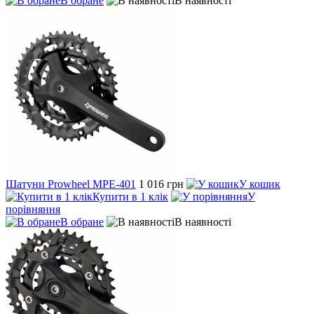
В обране
В наявності
Шатуни Prowheel MPE-401
1 016 грн
У кошик
Купити в 1 клік
У
порівняння
В обране
В наявності