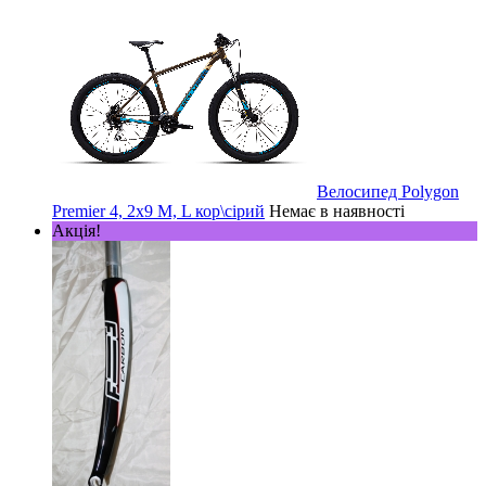
Велосипед Polygon
Premier 4, 2х9 M, L кор\сірий
Немає в наявності
Акція!