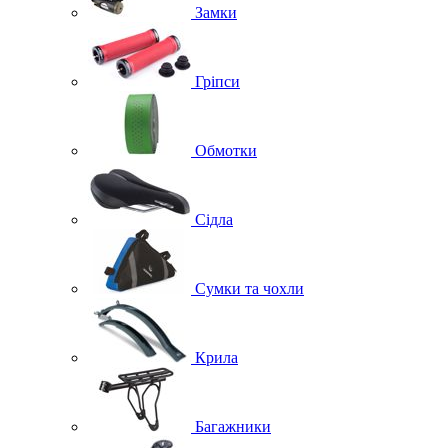
Замки
Гріпси
Обмотки
Сідла
Сумки та чохли
Крила
Багажники