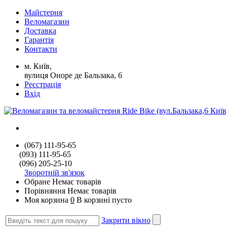
Майстерня
Веломагазин
Доставка
Гарантія
Контакти
м. Київ,
вулиця Оноре де Бальзака, 6
Реєстрація
Вхід
(067) 111-95-65
(093) 111-95-65
(096) 205-25-10
Зворотній зв'язок
Обране
Немає товарів
Порівняння
Немає товарів
Моя корзина
0
В корзині пусто
Закрити вікно