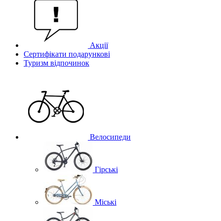
Акції
Сертифікати подарункові
Туризм відпочинок
Велосипеди
Гірські
Міські