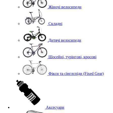
Жіночі велосипеди
Складні
Дитячі велосипеди
Шосейні, турінгові, кросові
Фікси та сінглспіди (Fixed Gear)
Аксесуари